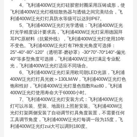
4、飞利浦400W泛光灯硅胶密封圈采用压铸成形，使
飞利浦400W泛光灯模组散热器与透镜之间完美结合，飞
利浦400W泛光灯灯具防水等级可以达到IP67。
5、飞利浦400W泛光灯光学透镜：飞利浦400W泛光
灯光学精度设计要求高，飞利浦400W泛光灯采用德国拜
耳PC原材料（抗紫外线），飞利浦400W泛光灯使用10年
不变色。飞利浦400W泛光灯有7种发光角度可选择：
25°-40°-80°-120°（透明罩-磨砂罩）-30*70°-70*140°-偏光
40°等多型角度可选择，飞利浦400W泛光灯满足专业配
光，飞利浦400W泛光灯适应不同场合。
6、飞利浦400W泛光灯采用欧司朗LED光源，飞利浦
400W泛光灯灯具光效＞130LM/W，飞利浦400W泛光灯色
饱和性好，飞利浦400W泛光灯显色指数Ra≥80，飞利浦
400W泛光灯使用寿命大于60000小时。
7、飞利浦400W泛光灯安装方式：飞利浦400W泛光
灯可以吊装、壁装、地面往上照射安装。飞利浦400W泛
光灯灯架两侧安装了自动调节灯具角度装置，不需要任何
工具调节角度，飞利浦400W泛光灯每调一段为15度，飞
利浦400W泛光灯zui大可以调到180度。