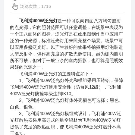
浏览次数：1716
飞利浦400W泛光灯
是一种可以向四面八方均匀照射
的点光源，它的照射范围可以任意调整，在场景中表现为
一个正八面体的图标。泛光灯是在效果图制作当中应用广
泛的一种光源，标准泛光灯用来照亮整个场景。场景中可
以应用多盏泛光灯。以产生较好的效果将拍摄用灯泡装进
大型反射伞，供作高亮度的扩散光源使用。虽为棚内照明
所不可缺，但对于一般业余的室内摄影，也可算是照明效
果好的光源之一。
飞利浦400W泛光灯的主要特点如下：
1、飞利浦400W泛光灯外壳和模组采用压铸铝，保障
飞利浦400W泛光灯使用安全性（防台风12级），飞利浦
400W泛光灯防撞等级达到IK10。
2、飞利浦400W泛光灯灯体外壳颜色可选择：黑色、
白色、银色。
3、飞利浦400W泛光灯模组式设计，飞利浦400W泛
光灯散热器采用高导式的航空铝材为飞利浦400W泛光灯
提供了充足的散热面积，使飞利浦400W泛光灯温升不高
于30℃。