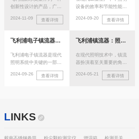
创新性设计的产品，广泛
设备的效率和节能性能直
应用于许多领域，尤其是
接影响到企业的运营成本
2024-11-09
2024-09-20
查看详情
查看详情
在户外环境、湿润或多水
和环境保护。飞利浦工矿
汽的工作场所。其特别的
灯BY238P作为一种高效
防水特性，使得在不同行
的工业照明解决方案，凭
飞利浦电子镇流器基本操作,新手不得不看！
飞利浦镇流器：照明系统中的电流守护者
业中的使用者可以在恶劣
借其较好的光效和节能特
环境下保持设备的正常工
性，受到了广泛的关注和
飞利浦电子镇流器是现代
在现代照明技术中，镇流
作，保障设备的长期使用
应用。本文将对飞利浦工
照明系统中关键的一部
器扮演着至关重要的角
性和稳定性。无论是在医
矿灯BY238P的光效与节
分，它不仅能提高灯具的
色。作为照明系统的核心
疗、工业还是家庭使用
能性能进行详细分析。
2024-09-26
2024-05-21
查看详情
查看详情
使用寿命，还能显著节省
组件之一，它负责启动和
中，飞利浦防水支架都能
一、光效分析光效是指灯
能源。对于新手来说，掌
稳定灯管的工作状态。飞
带来显著的好处。本文将
具将电能转化为光能的效
握飞利浦电子镇流器的基
利浦镇流器以其性能和可
探讨飞利浦防水支架的使
率，通常用流明每瓦
本操作是确保照明系统正
靠性而闻名，成为了许多
用给我们带来的主要好
（lm/W）来表示。飞利浦
常运行的关键。本文将详
商业和工业照明选择的标
处。一、增强设备的耐用
工矿灯BY238P采用了先
L
INKS
细介绍飞利浦电子镇流器
配。本文将深入探讨它的
性和安全性防水支架的较
进的LED光源技术，其光
的基本操作步骤和注意事
工作原理、主要类型以及
大优势之一是其防水功
效远高于传统的高压钠灯
项。一、安装前的准备工
其广泛的应用领域。飞利
能。随着科技的进步，越
和金属卤化物灯。LED光
作检查包装：在拆开包装
浦镇流器是一种用于控制
戴南不锈钢卷筒
粉尘颗粒测定仪
增湿箱
检测开关