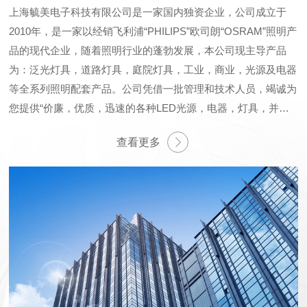
上海毓美电子科技有限公司是一家国内独资企业，公司成立于
2010年，是一家以经销飞利浦“PHILIPS”欧司朗“OSRAM”照明产
品的现代企业，随着照明行业的蓬勃发展，本公司现主导产品
为：泛光灯具，道路灯具，庭院灯具，工业，商业，光源及电器
等全系列照明配套产品。公司凭借一批管理和技术人员，竭诚为
您提供“价廉，优质，迅速的各种LED光源，电器，灯具，并有
专业技术人员为不同需要的客户提供照明设计方案。上海毓美毓
查看更多
美电子科技有限公司始终坚持以满足客户的需求为经营宗旨，以
诚信经营的理念赢得海内外的广大客户的赞誉。