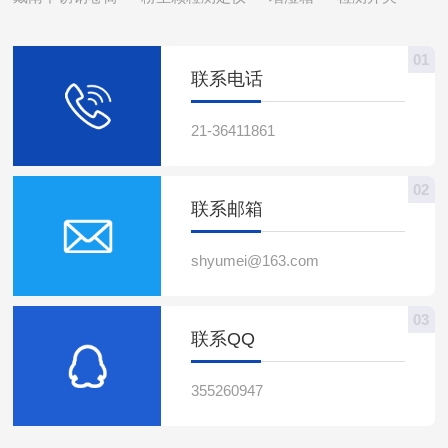
来越多的设备需要在湿
源技术：飞利浦BY238P
之前，应确认产品型号和
和调节灯管电流的设备。
润、潮湿、甚至水下的环
工矿灯采用的LED光源...
数量是否正确，包装是否
它通过限制和稳定电流，
境中正常工作。例如，在
01
完好无损。打开包装后，
确保灯管能够在恒定的电
户外...
联系电话
检查镇流器是否有明显的
压下工作，从而延长灯管
损坏或缺陷。阅读说明
的使用寿命并提高照明效
21-36411861
书：在安装和操作镇流器
率。它主要由磁性元件、
之前，务必详细阅读产品
电子元件和控制电路组
说明书，了解其功能、特
成。当灯管启动时，镇流
02
联系邮箱
点和安装要求。工具准
器会产生一个高压冲击，
备：准备好必要的安装工
使灯管内的气体电离并
具...
点...
shyumei@163.com
03
联系QQ
355260947