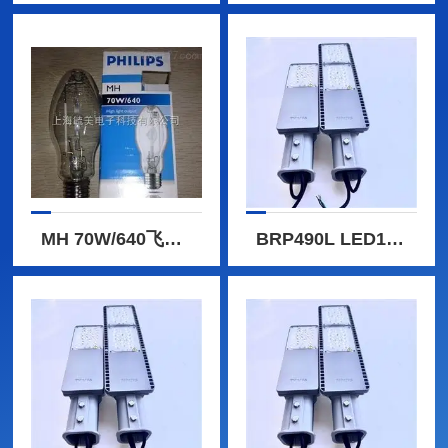
MH 70W/640飞利浦美标金卤灯
BRP490L LED157/NW 100W飞利浦LED路灯BRP490L 80W/100W/120W