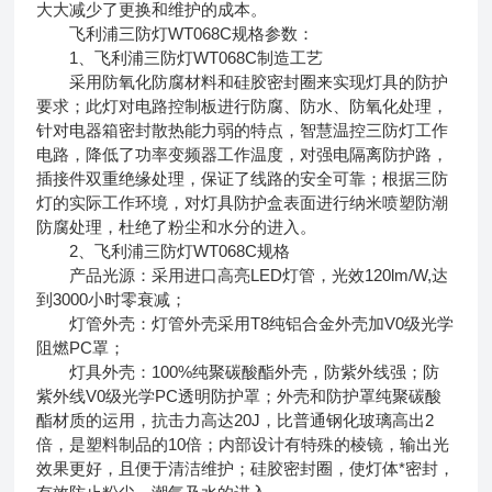
大大减少了更换和维护的成本。
飞利浦三防灯WT068C规格参数：
1、飞利浦三防灯WT068C制造工艺
采用防氧化防腐材料和硅胶密封圈来实现灯具的防护
要求；此灯对电路控制板进行防腐、防水、防氧化处理，
针对电器箱密封散热能力弱的特点，智慧温控三防灯工作
电路，降低了功率变频器工作温度，对强电隔离防护路，
插接件双重绝缘处理，保证了线路的安全可靠；根据三防
灯的实际工作环境，对灯具防护盒表面进行纳米喷塑防潮
防腐处理，杜绝了粉尘和水分的进入。
2、飞利浦三防灯WT068C规格
产品光源：采用进口高亮LED灯管，光效120lm/W,达
到3000小时零衰减；
灯管外壳：灯管外壳采用T8纯铝合金外壳加V0级光学
阻燃PC罩；
灯具外壳：100%纯聚碳酸酯外壳，防紫外线强；防
紫外线V0级光学PC透明防护罩；外壳和防护罩纯聚碳酸
酯材质的运用，抗击力高达20J，比普通钢化玻璃高出2
倍，是塑料制品的10倍；内部设计有特殊的棱镜，输出光
效果更好，且便于清洁维护；硅胶密封圈，使灯体*密封，