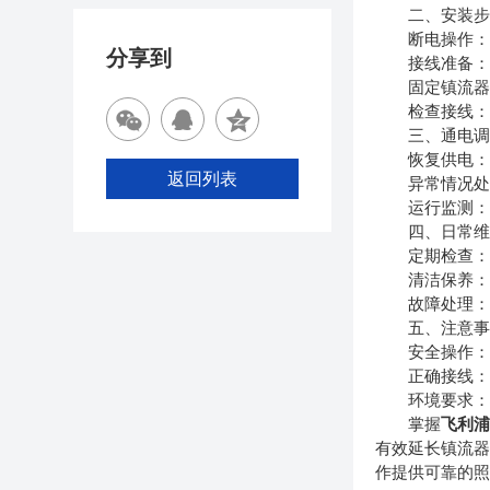
二、安装步
断电操作：在
分享到
接线准备：根
固定镇流器：
检查接线：再
三、通电调
恢复供电：在
返回列表
异常情况处理
运行监测：在
四、日常维
定期检查：定
清洁保养：定
故障处理：如
五、注意事
安全操作：在
正确接线：严
环境要求：确
掌握
飞利
有效延长镇流
作提供可靠的