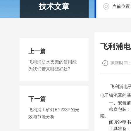
技术文章
当前位置
飞利浦电
上一篇
飞利浦防水支架的使用能
更新时间：20
为我们带来哪些好处?
飞利浦电子镇
电子镇流器的
下一篇
一、安装前
检查包装：在
飞利浦工矿灯BY238P的光
陷。
效与节能分析
阅读说明书：
工具准备：准