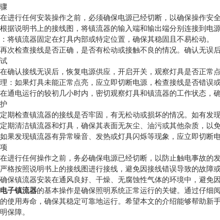
骤
进行任何安装操作之前，必须确保电源已经切断，以确保操作安
据说明书上的接线图，将镇流器的输入端和输出端分别连接到电源
将镇流器固定在灯具内部或特定位置，确保其稳固且不易松动。
次检查接线是否正确，是否有松动或接触不良的情况。确认无误后
试
确认接线无误后，恢复电源供应，开启开关，观察灯具是否正常
：如果灯具未能正常点亮，应立即切断电源，检查接线是否错误或
通电运行的较初几小时内，密切观察灯具和镇流器的工作状态，确
护
期检查镇流器的接线是否牢固，有无松动或损坏的情况。如有发现
期清洁镇流器和灯具，确保其表面无灰尘、油污或其他杂质，以免
果发现镇流器有异常噪音、发热或灯具闪烁等现象，应立即切断电
项
进行任何操作之前，务必确保电源已经切断，以防止触电事故的
格按照说明书上的接线图进行接线，避免因接线错误导致的故障或
保镇流器安装在通风良好、干燥、无腐蚀性气体的环境中，避免因
浦电子镇流器
的基本操作是确保照明系统正常运行的关键。通过仔细
器的使用寿命，确保其稳定可靠地运行。希望本文的介绍能够帮助新
照明保障。