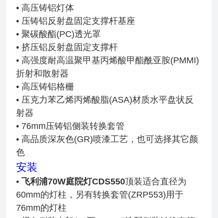
• 高压铸铝灯体
• 压铸铝反射盘固定支撑杆基座
• 聚碳酸酯(PC)透光罩
• 挤压铝反射盘固定支撑杆
• 高强度耐高温聚甲基丙烯酸甲酯酰亚胺(PMMI)
折射和散射器
• 高压铸铝格栅
• 压克力苯乙烯丙烯酸脂(ASA)材质水平盘状反
射器
• 76mm压铸铝侧装转换套管
• 高品质深灰色(GR)喷漆工艺，也可选择其它颜
色
安装
•
飞利浦70W庭院灯CDS550
顶装适合直径为
60mm的灯柱，另有转换套管(ZRP553)用于
76mm的灯柱