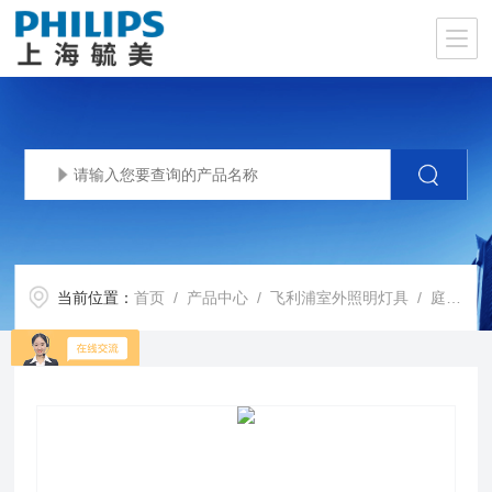
当前位置：
首页
/
产品中心
/
飞利浦室外照明灯具
/
庭院灯
/