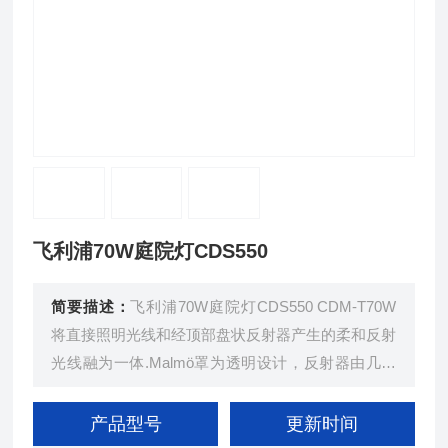
飞利浦70W庭院灯CDS550
简要描述：
飞利浦70W庭院灯CDS550 CDM-T70W
将直接照明光线和经顶部盘状反射器产生的柔和反射
光线融为一体.Malmö罩为透明设计，反射器由几根
精巧的支撑杆支撑，顶盘好似一个浮在光源之上的发
光体。这种效果在夜色中显得更加雅致。
产品型号
更新时间