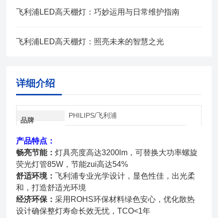
飞利浦LED高天棚灯：巧妙运用与日常维护指南
飞利浦LED高天棚灯：照亮未来的智慧之光
详细介绍
PHILIPS/飞利浦
品牌
产品特点：
畅亮节能：
灯具亮度高达
3200lm，可替换大功率螺旋
荧光灯管85W，节能zui高达54%
舒适环境：
飞利浦专业光学设计，显色性佳，出光柔
和，打造舒适光环境
经济环保：
采用
ROHS环保材料绿色安心，优化散热
设计确保整灯寿命长效无忧，TCO<1年