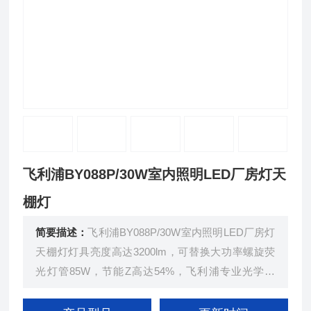
飞利浦BY088P/30W室内照明LED厂房灯天
棚灯
简要描述：
飞利浦BY088P/30W室内照明LED厂房灯
天棚灯灯具亮度高达3200lm，可替换大功率螺旋荧
光灯管85W，节能Z高达54%，飞利浦专业光学设
计，显色性佳，出光柔和，打造舒适光环境，采用R
OHS环保材料绿色安心，优化散热设计确保整灯寿