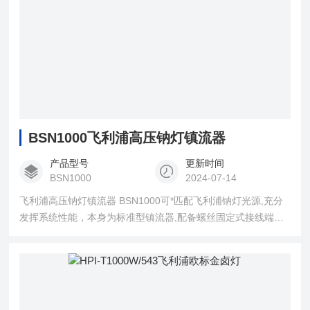
BSN1000飞利浦高压钠灯镇流器
产品型号
更新时间
BSN1000
2024-07-14
飞利浦高压钠灯镇流器 BSN1000可*匹配飞利浦钠灯光源,充分
发挥系统性能，本身为标准型镇流器,配备螺丝固定式接线端
子，需匹配半并联式触发器，可允许工作温度Z高达130度,温升
低,散热少,保证镇流器使用寿命。