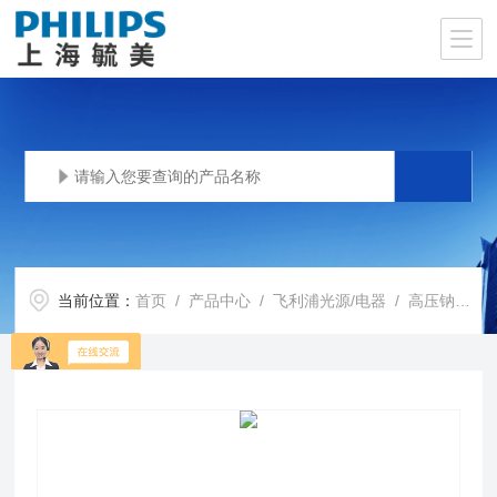
当前位置：
首页
/
产品中心
/
飞利浦光源/电器
/
高压钠灯
/ 