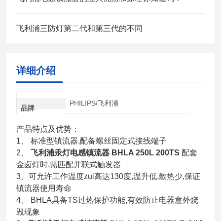
飞利浦三防灯第二代和第三代的不同
详细介绍
PHILIPS/飞利浦
品牌
产品特点及优势：
1、 标准型镇流器,配备螺丝固定式接线端子
2、
飞利浦汞灯电感镇流器 BHLA 250L 200TS
配套
金卤灯时,需匹配并联式触发器
3、可允许工作温度zui高达130度,温升低,散热少,保证
镇流器使用寿命
4、 BHLA具备TS过热保护功能,有效防止电器意外烧
毁现象