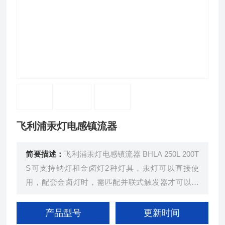
飞利浦汞灯电感镇流器
简要描述：
飞利浦汞灯电感镇流器 BHLA 250L 200T
S可支持钠灯和金卤灯2种灯具，汞灯可以直接使
用，配套金卤灯时，需匹配并联式触发器才可以使
用，并且BHLA具备TS过热保护功能，可有效防止电
器意外烧毁现象。
产品型号
更新时间