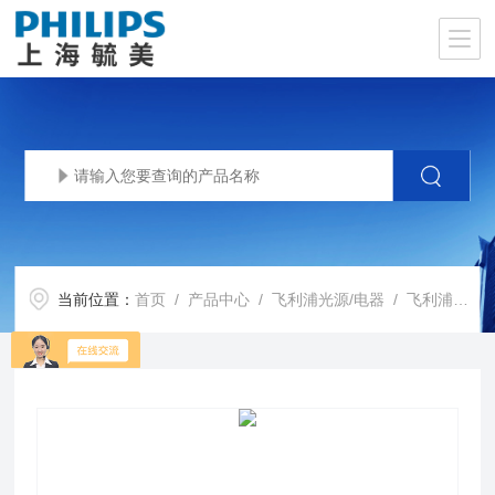
当前位置：
首页
/
产品中心
/
飞利浦光源/电器
/
飞利浦电感镇流器