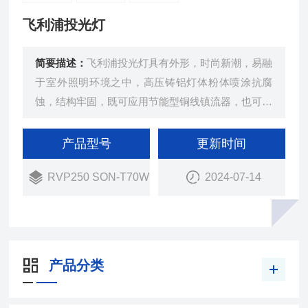
飞利浦投光灯
简要描述：
飞利浦投光灯具有外形，时尚新潮，易融
于室外照明环境之中，高压铸铝灯体粉体喷涂抗腐
蚀，结构牢固，既可应用节能型铜线镇流器，也可采
用铝线镇流器，结合电子半并联触发器和电容，整体
灯具通过防尘/防尘/防腐蚀等级的严格测试。
产品型号
更新时间
RVP250 SON-T70W
2024-07-14
产品分类