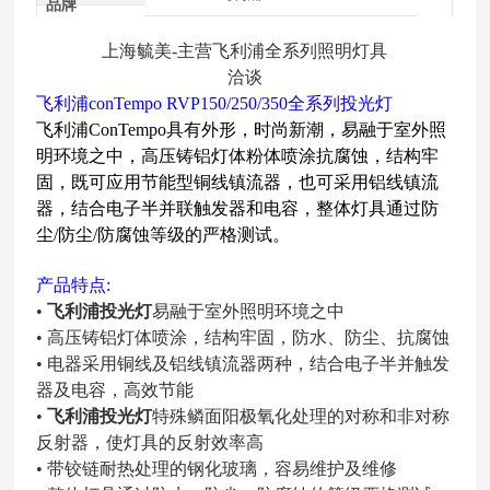
品牌
上海毓美-主营飞利浦全系列照明灯具
洽谈
飞利浦conTempo RVP150/250/350全系列投光灯
飞利浦ConTempo具有外形，时尚新潮，易融于室外照
明环境之中，高压铸铝灯体粉体喷涂抗腐蚀，结构牢
固，既可应用节能型铜线镇流器，也可采用铝线镇流
器，结合电子半并联触发器和电容，整体灯具通过防
尘/防尘/防腐蚀等级的严格测试。
产品特点:
•
飞利浦投光灯
易融于室外照明环境之中
•
高压铸铝灯体喷涂，结构牢固，防水、防尘、抗腐蚀
•
电器采用铜线及铝线镇流器两种，结合电子半并触发
器及电容，高效节能
•
飞利浦投光灯
特殊鳞面阳极氧化处理的对称和非对称
反射器，使灯具的反射效率高
•
带铰链耐热处理的钢化玻璃，容易维护及维修