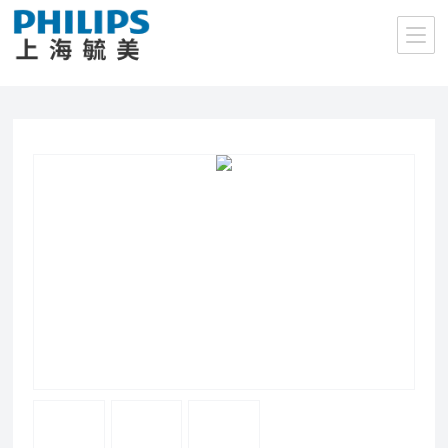
当前位置：
首页
/
产品中心
/
飞利浦室外照明灯具
/
泛光灯
/