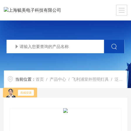
当前位置：
首页
/
产品中心
/
飞利浦室外照明灯具
/
泛光灯
/