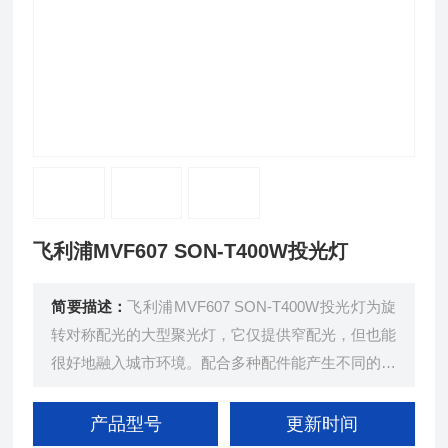
飞利浦MVF607 SON-T400W投光灯
简要描述：
飞利浦MVF607 SON-T400W投光灯为旋
转对称配光的大型聚光灯，它仅提供窄配光，但也能
很好地融入城市环境。配合多种配件能产生不同的照
明效果，同时具有防眩光和抗人为破坏保护，灯具全
天候设计，外观简洁，便于维护。
产品型号
更新时间