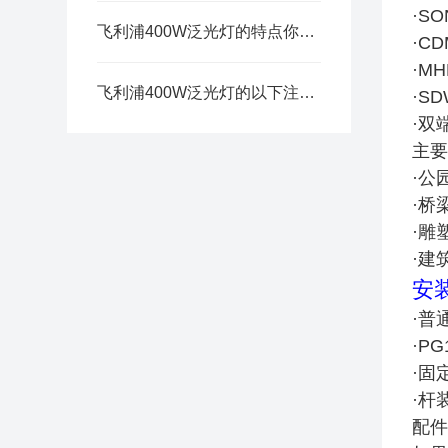
·SO
飞利浦400W泛光灯的特点你知道有哪些吗？
·CD
·MH
飞利浦400W泛光灯的以下注意事项需要牢记
·SD
·双
主要
·公
·桥
·雕
·建
安
·普
·P
·固
·杆
配件