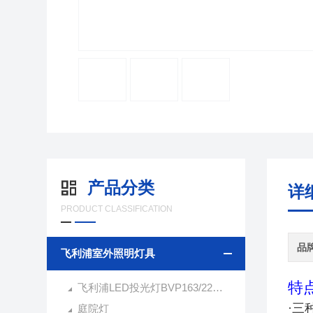
产品分类
详
PRODUCT CLASSIFICATION
品
飞利浦室外照明灯具
特
飞利浦LED投光灯BVP163/220W
·三
庭院灯