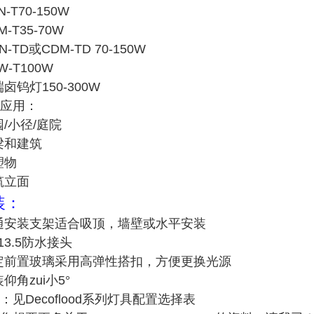
N-T70-150W
M-T35-70W
N-TD或CDM-TD 70-150W
W-T100W
端卤钨灯150-300W
应用：
园/小径/庭院
梁和建筑
塑物
筑立面
装：
通安装支架适合吸顶，墙壁或水平安装
G13.5防水接头
定前置玻璃采用高弹性搭扣，方便更换光源
装仰角zui小5°
：见Decoflood系列灯具配置选择表