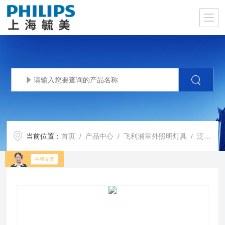
当前位置：
首页
/
产品中心
/
飞利浦室外照明灯具
/
泛光灯
/