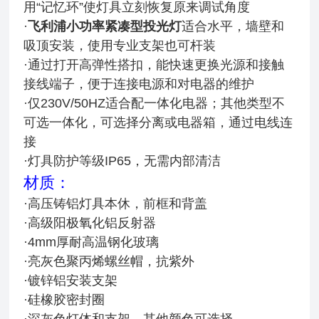
用“记忆环”使灯具立刻恢复原来调试角度
·
飞利浦小功率紧凑型投光灯
适合水平，墙壁和
吸顶安装，使用专业支架也可杆装
·通过打开高弹性搭扣，能快速更换光源和接触
接线端子，便于连接电源和对电器的维护
·仅230V/50HZ适合配一体化电器；其他类型不
可选一体化，可选择分离或电器箱，通过电线连
接
·灯具防护等级IP65，无需内部清洁
材质：
·高压铸铝灯具本休，前框和背盖
·高级阳极氧化铝反射器
·4mm厚耐高温钢化玻璃
·亮灰色聚丙烯螺丝帽，抗紫外
·镀锌铝安装支架
·硅橡胶密封圈
·深灰色灯体和支架，其他颜色可选择