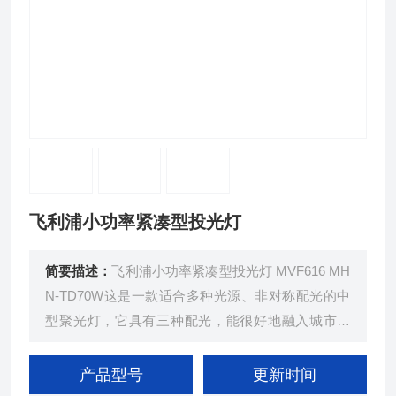
飞利浦小功率紧凑型投光灯
简要描述：
飞利浦小功率紧凑型投光灯 MVF616 MH
N-TD70W这是一款适合多种光源、非对称配光的中
型聚光灯，它具有三种配光，能很好地融入城市环
境。多种配件能产生不同的照明效果，同时具有防眩
逛和抗认为破坏保护，灯具全天候设计，外观简洁，
产品型号
更新时间
便于维护。