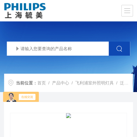
当前位置：
首页
/
产品中心
/
飞利浦室外照明灯具
/
泛光灯
/