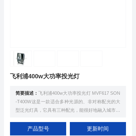
飞利浦400w大功率投光灯
简要描述：
飞利浦400w大功率投光灯 MVF617 SON
-T400W这是一款适合多种光源的、非对称配光的大
型泛光灯具，它具有三种配光，能很好地融入城市环
境。多种配件选择能产生不同的照明效果，同时具有
防眩光和抗人为破坏保护，灯具全天候设计，外观简
产品型号
更新时间
洁，便于维护。