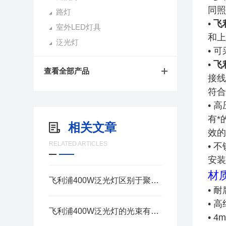
同照
路灯
•
飞
室外LED灯具
和上
泛光灯
• 
•
飞
查看全部产品
接线
符合
• 
有*
相关文章
效的
RELATED ARTICLES
• 
安装
材
飞利浦400W泛光灯区别于聚光灯的优势、应用说明
• 
• 
飞利浦400W泛光灯的光束有哪些特征呢？
• 