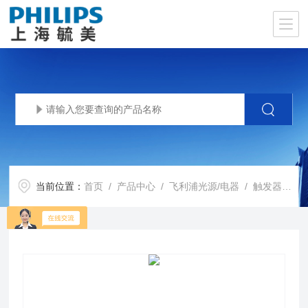
当前位置：
首页
/
产品中心
/
飞利浦光源/电器
/
触发器
/ 飞