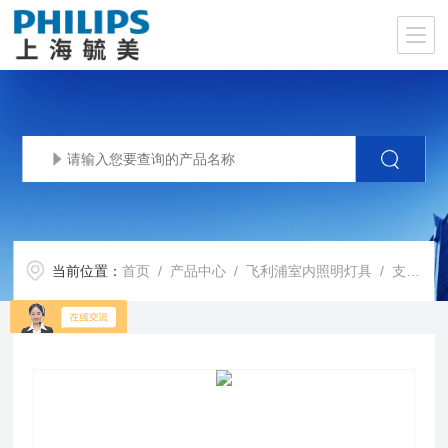
当前位置：
首页
/
产品中心
/
飞利浦室内照明灯具
/
支架灯
/