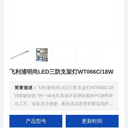
飞利浦明尚LED三防支架灯WT066C/18W
简要描述：
飞利浦明尚LED三防支架灯WT066C/18
W突破传统,*的一体化灯具设计采用抗紫外PC材料挤
出工艺，安装灵活便捷，配合高品质密封胶实现IP65
防护性能，保证抵御水和灰尘的侵入，在潮湿和多尘
的条件下同样能提供Z佳的照明效果。灯具采用飞利
产品型号
更新时间
浦LED模组，搭载专业光学设 计，*确保长期稳定的