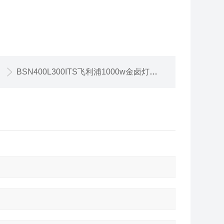
BSN400L300ITS飞利浦1000w金卤灯镇流器