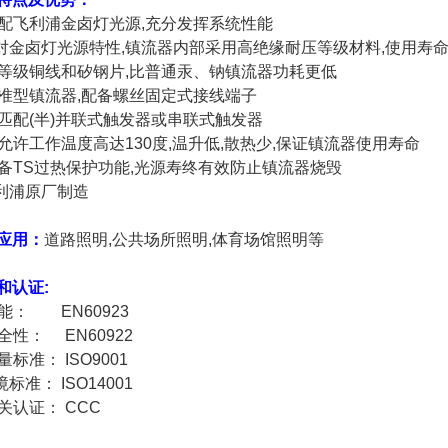
 匹配飞利浦金卤灯光源,充分发挥系统性能
针对金卤灯光源特性,镇流器内部采用高绝缘耐压等级材料,使用寿
 高等级铜线和矽钢片,比普通汞、钠镇流器功耗更低
 标准型镇流器,配备螺丝固定式接线端子
 需匹配(半)并联式触发器或串联式触发器
 可允许工作温度高达130度,温升低,散热少,保证镇流器使用寿命
 具备TS过热保护功能,光源寿终有效防止镇流器烧毁
飞利浦原厂制造
应用：
道路照明,公共场所照明,体育场馆照明等
和认证:
性能： EN60923
安全性： EN60922
质量标准： ISO9001
境标准： ISO14001
相关认证： CCC