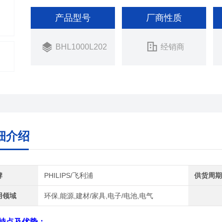
产品型号
厂商性质
BHL1000L202
经销商
细介绍
牌
PHILIPS/飞利浦
供货周
用领域
环保,能源,建材/家具,电子/电池,电气
特点及优势：