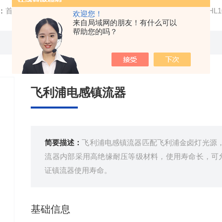
：
首页
/
产品中心
/
飞利浦光源/电器
/
飞利浦电感镇流器
/ BHL
欢迎您！
来自局域网的朋友！有什么可以
帮助您的吗？
飞利浦电感镇流器
简要描述：
飞利浦电感镇流器匹配飞利浦金卤灯光源
流器内部采用高绝缘耐压等级材料，使用寿命长，可允
证镇流器使用寿命。
基础信息